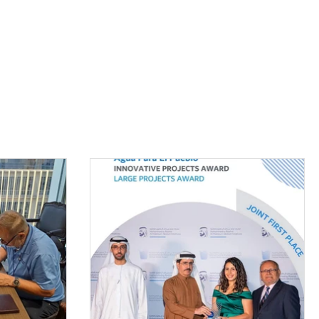
sarrollo de Honduras
a
AguaClara
Azure
Contáctanos