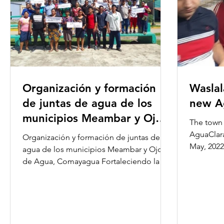
Organización y formación
Waslal
de juntas de agua de los
new A
municipios Meambar y Ojos
The town 
de Agua, Comayagua
AguaClara
Organización y formación de juntas de
May, 2022
agua de los municipios Meambar y Ojos
between 
de Agua, Comayagua Fortaleciendo la
participación y...