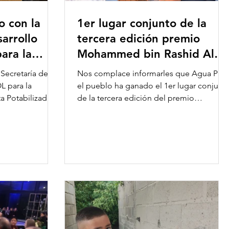
o con la
1er lugar conjunto de la
arrollo
tercera edición premio
ara la
Mohammed bin Rashid Al
una Planta
Maktoum Global Water
Secretaría de
Nos complace informarles que Agua Para
Award
L para la
el pueblo ha ganado el 1er lugar conjunt
a Potabilizadora
de la tercera edición del premio
Mohammed bin Rashid Al...