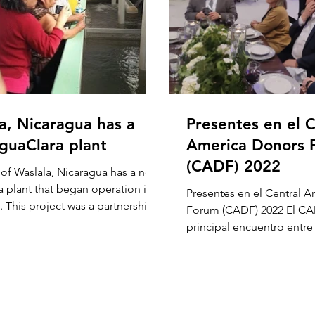
a, Nicaragua has a
Presentes en el C
guaClara plant
America Donors 
(CADF) 2022
of Waslala, Nicaragua has a new
 plant that began operation in
Presentes en el Central 
. This project was a partnership
Forum (CADF) 2022 El CA
Agua...
principal encuentro entre
civil, la filantropía y los...