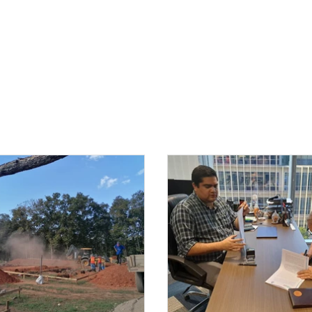
PUEBLO
Gota a gota apoyando el de
Quiénes somos
Qué hacemos
Galerí