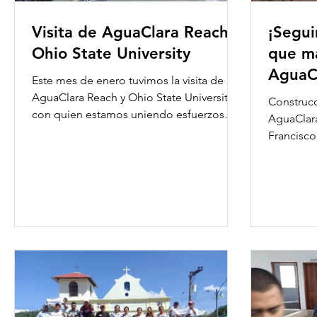
Visita de AguaClara Reach y
¡Segui
Ohio State University
que m
AguaCl
Este mes de enero tuvimos la visita de
calida
AguaClara Reach y Ohio State University,
Construcc
con quien estamos uniendo esfuerzos
AguaClara
para continuar...
Francisco
por la Sec