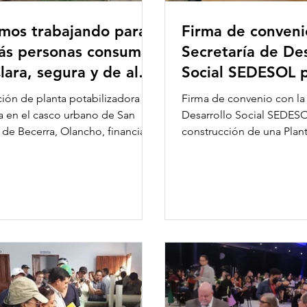
mos trabajando para
Firma de conveni
ás personas consuman
Secretaría de Des
ara, segura y de alta
Social SEDESOL p
d!
construcción de 
ión de planta potabilizadora
Firma de convenio con la 
 en el casco urbano de San
Desarrollo Social SEDESO
 de Becerra, Olancho, financiada
construcción de una Plant
retaría de...
AguaClara con...