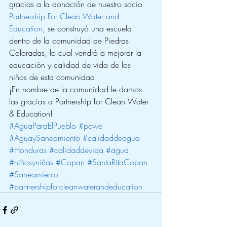
gracias a la donación de nuestro socio 
Partnership For Clean Water and 
Education
, se construyó una escuela 
dentro de la comunidad de Piedras 
Coloradas, lo cual vendrá a mejorar la 
educación y calidad de vida de los 
niños de esta comunidad.
¡En nombre de la comunidad le damos 
las gracias a Partnership for Clean Water 
& Education!
#AguaParaElPueblo
#pcwe
#AguaySaneamiento
#calidaddeagua
#Honduras
#calidaddevida
#agua
#niñosyniñas
#Copan
#SantaRitaCopan
#Saneamiento
#partnershipforcleanwaterandeducation