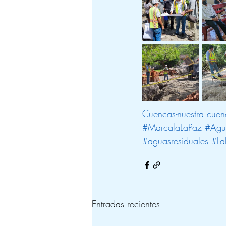
Cuencas-nuestra cuen
#MarcalaLaPaz
#Agu
#aguasresiduales
#La
Entradas recientes