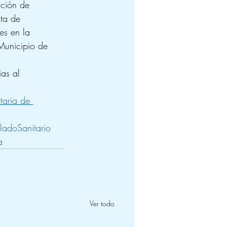
cción de  
nta de 
es en la 
Municipio de 
ias al 
aria de 
lladoSanitario
a
Ver todo