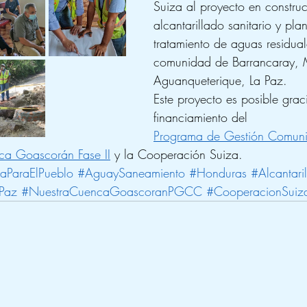
Suiza al proyecto en constru
alcantarillado sanitario y pla
tratamiento de aguas residual
comunidad de Barrancaray, 
Aguanqueterique, La Paz. 
Este proyecto es posible grac
financiamiento del 
Programa de Gestión Comunit
ca Goascorán Fase II
 y la Cooperación Suiza.
aParaElPueblo
#AguaySaneamiento
#Honduras
#Alcantari
Paz
#NuestraCuencaGoascoranPGCC
#CooperacionSuiz