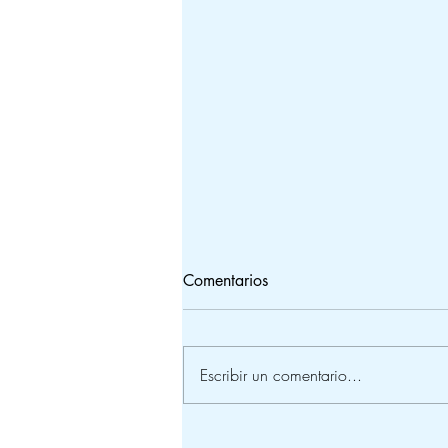
Comentarios
Escribir un comentario...
Visita de AguaClara Reach y