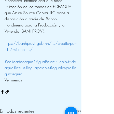
Financiera Intermediaria que hace 
utilización de los fondos de FIDEAGUA 
que Azure Source Capital LLC pone a 
disposición a través del Banco 
Hondureño para la Producción y la 
Vivienda (BANHPROVI).
https://banhprovi.gob.hn/.../credito-por-
l-1-2-millones.../
#calidaddeagua
#AguaParaElPueblo
#fide
agua
#azure
#aguapotable
#agualimpia
#a
guasegura
Ver menos
Entradas recientes
Ver todo